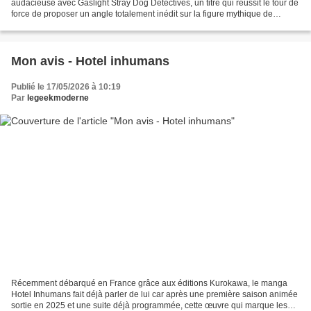
audacieuse avec Gaslight Stray Dog Detectives, un titre qui réussit le tour de
force de proposer un angle totalement inédit sur la figure mythique de
Sherlock Holmes en choisissant...
Mon avis - Hotel inhumans
Publié le 17/05/2026 à 10:19
Par
legeekmoderne
Récemment débarqué en France grâce aux éditions Kurokawa, le manga
Hotel Inhumans fait déjà parler de lui car après une première saison animée
sortie en 2025 et une suite déjà programmée, cette œuvre qui marque les