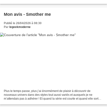
débuts d'Ao Tajima s'est déployée sur...
Mon avis - Smother me
Publié le 26/04/2026 à 08:30
Par
legeekmoderne
Plus le temps passe, plus j’ai énormément de plaisir à découvrir de
nouveaux univers dans des styles tout aussi variés et auxquels je ne
m’attendais pas à adhérer ! Et quand la série est courte et quand elle sort
d’un seul coup, c’est pour moi une véritable...