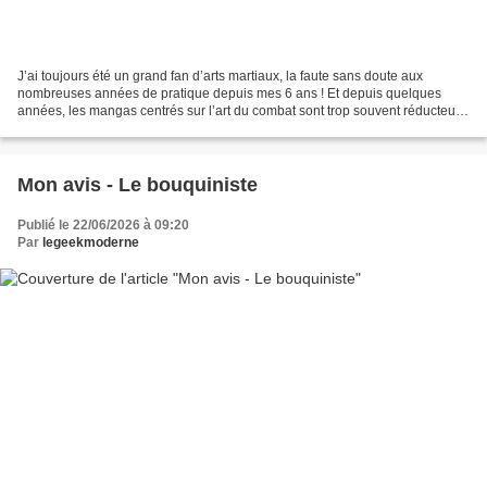
J’ai toujours été un grand fan d’arts martiaux, la faute sans doute aux
nombreuses années de pratique depuis mes 6 ans ! Et depuis quelques
années, les mangas centrés sur l’art du combat sont trop souvent réducteurs
! On retrouve le syndrome qu’ont connu...
Mon avis - Le bouquiniste
Publié le 22/06/2026 à 09:20
Par
legeekmoderne