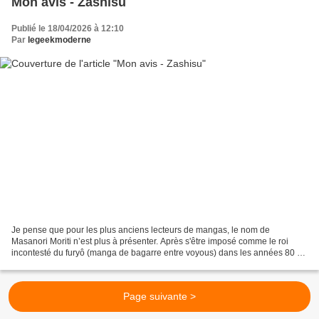
Mon avis - Zashisu
Publié le 18/04/2026 à 12:10
Par
legeekmoderne
Je pense que pour les plus anciens lecteurs de mangas, le nom de
Masanori Moriti n’est plus à présenter. Après s'être imposé comme le roi
incontesté du furyô (manga de bagarre entre voyous) dans les années 80 et
90, Masanori Morita a pris tout le monde...
Page suivante >