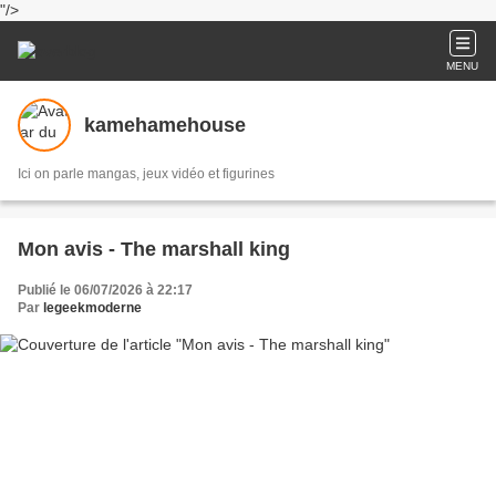
"/>
MENU
kamehamehouse
Ici on parle mangas, jeux vidéo et figurines
Mon avis - The marshall king
Publié le 06/07/2026 à 22:17
Par
legeekmoderne