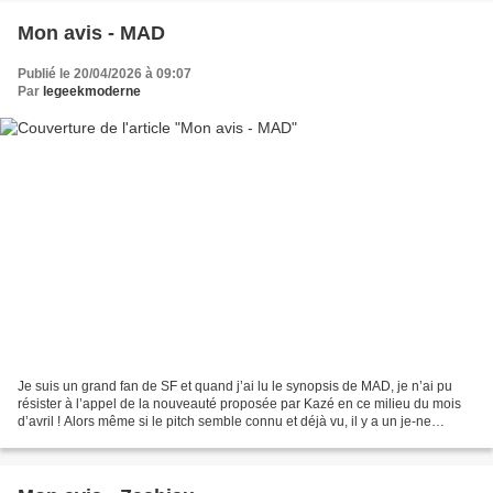
Mon avis - MAD
Publié le 20/04/2026 à 09:07
Par
legeekmoderne
Je suis un grand fan de SF et quand j’ai lu le synopsis de MAD, je n’ai pu
résister à l’appel de la nouveauté proposée par Kazé en ce milieu du mois
d’avril ! Alors même si le pitch semble connu et déjà vu, il y a un je-ne
d’intriguant et ce n’est surement...