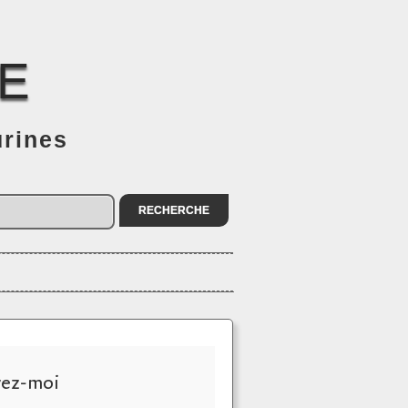
E
urines
vez-moi