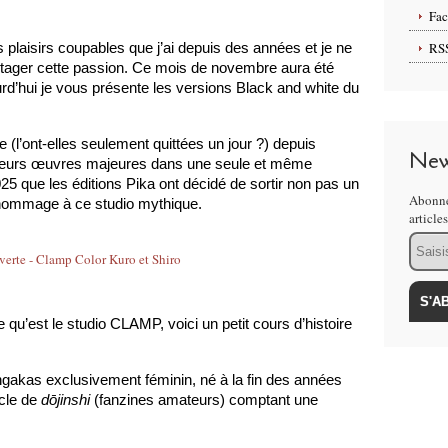
Fa
RS
s plaisirs coupables que j’ai depuis des années et je ne 
tager cette passion. Ce mois de novembre aura été 
urd’hui je vous présente les versions Black and white du 
(l’ont-elles seulement quittées un jour ?) depuis 
New
 leurs œuvres majeures dans une seule et même 
25 que les éditions Pika ont décidé de sortir non pas un 
Abonne
 hommage à ce studio mythique.
article
Email
u’est le studio CLAMP, voici un petit cours d’histoire 
akas exclusivement féminin, né à la fin des années 
le de 
dōjinshi
 (fanzines amateurs) comptant une 