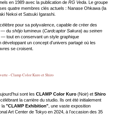
nnels en 1989 avec la publication de 
RG Veda
. Le groupe 
e ses quatre membres clés actuels : Nanase Ohkawa (la 
ki Nekoi et Satsuki Igarashi. 
élèbre pour sa polyvalence, capable de créer des 
 — du 
shōjo
 lumineux (
Cardcaptor Sakura
) au 
seinen
) — tout en conservant un style graphique 
développant un concept d'univers partagé où les 
vres se croisent.
jourd’hui sont les 
CLAMP Color Kuro
 (Noir) et 
Shiro
ébrant la carrière du studio. Ils ont été initialement 
la 
"CLAMP Exhibition"
, une vaste exposition 
ional Art Center de Tokyo en 2024, à l'occasion des 35 