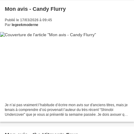
Mon avis - Candy Flurry
Publié le 17/03/2026 à 09:45
Par
legeekmoderne
Je n’ai pas vraiment l’habitude d’écrire mon avis sur d'anciens titres, mais je
tenais à comprendre d’où provenait l’auteur du très récent “Shinobi
Undercover” que je vous ai présenté la semaine passée. Je dois avouer que
son style graphique m’a tapé...