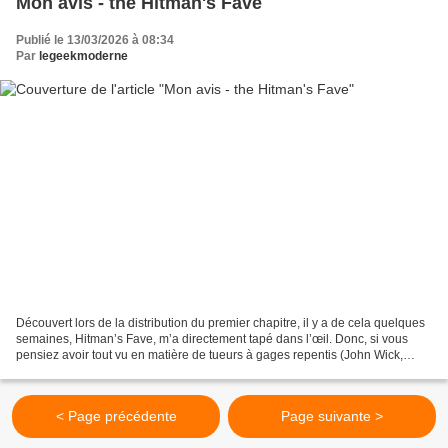
Mon avis - the Hitman's Fave
Publié le 13/03/2026 à 08:34
Par
legeekmoderne
Découvert lors de la distribution du premier chapitre, il y a de cela quelques
semaines, Hitman’s Fave, m’a directement tapé dans l’œil. Donc, si vous
pensiez avoir tout vu en matière de tueurs à gages repentis (John Wick,
Sakamoto et j’en passe), préparez-vous...
< Page précédente
Page suivante >