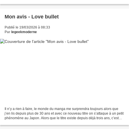
c’est d’ailleurs cette...
Mon avis - Love bullet
Publié le 19/03/2026 à 08:33
Par
legeekmoderne
Il n’y a rien à faire, le monde du manga me surprendra toujours alors que
j’en lis depuis plus de 30 ans et avec ce nouveau titre on s’attaque à un petit
phénomène au Japon. Alors que le titre existe depuis déjà trois ans, c’est
avec plaisir que j’accueille...