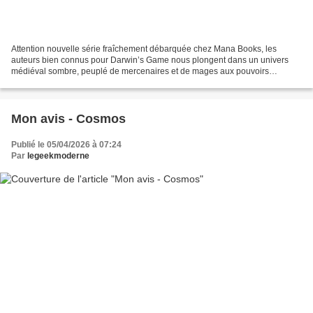
Attention nouvelle série fraîchement débarquée chez Mana Books, les
auteurs bien connus pour Darwin’s Game nous plongent dans un univers
médiéval sombre, peuplé de mercenaires et de mages aux pouvoirs
démesurés. Plus qu'un récit d'aventure, ce premier...
Mon avis - Cosmos
Publié le 05/04/2026 à 07:24
Par
legeekmoderne