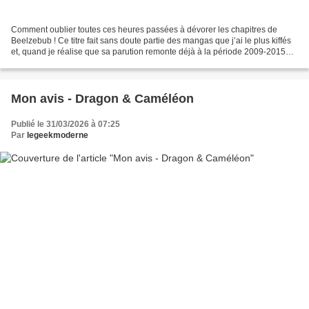
Comment oublier toutes ces heures passées à dévorer les chapitres de
Beelzebub ! Ce titre fait sans doute partie des mangas que j’ai le plus kiffés
et, quand je réalise que sa parution remonte déjà à la période 2009-2015
dans le Shônen Jump, je me dis...
Mon avis - Dragon & Caméléon
Publié le 31/03/2026 à 07:25
Par
legeekmoderne