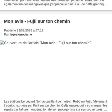
seul dessin pour identifier l’auteur. Kei Sanbe fait partie de ceux-ci et c’est
également un des mangakas que j’apprécie le plus, il a une patte graphique
immédiatement reconnaissable,...
Mon avis - Fujii sur ton chemin
Publié le 21/03/2026 à 07:18
Par
legeekmoderne
Les éditions Le Lézard Noir accueillent ce mois-ci, Robô no Fujii, fidèlement
traduit chez nous par Fujii sur ton chemin. Cette œuvre, qui a su marquer les
esprits par l'allure monoémotion de son protagoniste sur ses couvertures, et