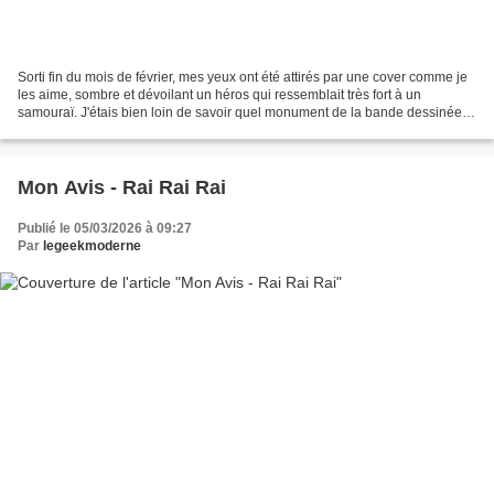
Sorti fin du mois de février, mes yeux ont été attirés par une cover comme je
les aime, sombre et dévoilant un héros qui ressemblait très fort à un
samouraï. J'étais bien loin de savoir quel monument de la bande dessinée
chinoise je tenais dans les mains...
Mon Avis - Rai Rai Rai
Publié le 05/03/2026 à 09:27
Par
legeekmoderne