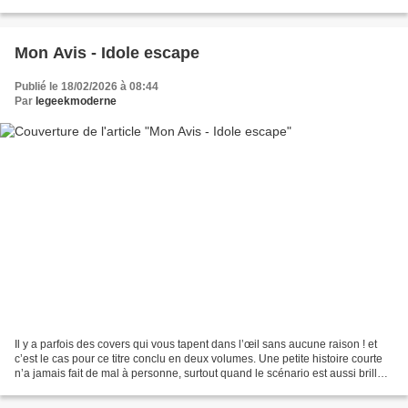
en avant inédite sur leur plateforme...
Mon Avis - Idole escape
Publié le 18/02/2026 à 08:44
Par
legeekmoderne
Il y a parfois des covers qui vous tapent dans l’œil sans aucune raison ! et
c’est le cas pour ce titre conclu en deux volumes. Une petite histoire courte
n’a jamais fait de mal à personne, surtout quand le scénario est aussi brillant
que mélancolique...