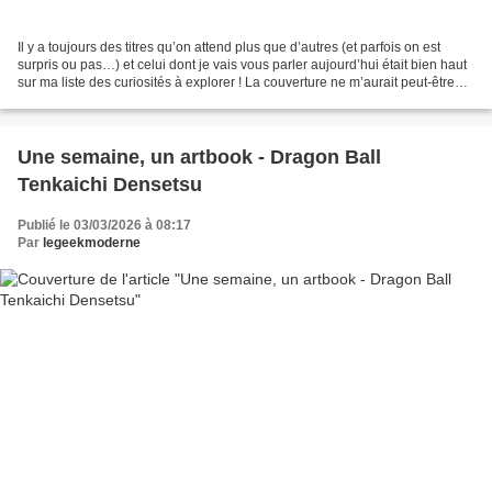
Il y a toujours des titres qu’on attend plus que d’autres (et parfois on est
surpris ou pas…) et celui dont je vais vous parler aujourd’hui était bien haut
sur ma liste des curiosités à explorer ! La couverture ne m’aurait peut-être
pas attiré sans que...
Une semaine, un artbook - Dragon Ball
Tenkaichi Densetsu
Publié le 03/03/2026 à 08:17
Par
legeekmoderne