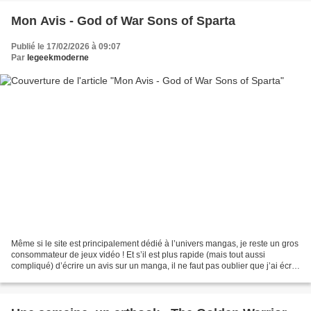
Mon Avis - God of War Sons of Sparta
Publié le 17/02/2026 à 09:07
Par
legeekmoderne
Même si le site est principalement dédié à l’univers mangas, je reste un gros
consommateur de jeux vidéo ! Et s’il est plus rapide (mais tout aussi
compliqué) d’écrire un avis sur un manga, il ne faut pas oublier que j’ai écrit
des avis sur les JV durant...