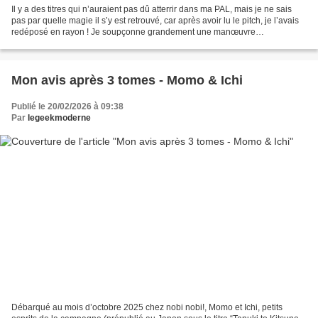
Il y a des titres qui n’auraient pas dû atterrir dans ma PAL, mais je ne sais
pas par quelle magie il s’y est retrouvé, car après avoir lu le pitch, je l’avais
redéposé en rayon ! Je soupçonne grandement une manœuvre
commerciale de l’ombre de la part...
Mon avis après 3 tomes - Momo & Ichi
Publié le 20/02/2026 à 09:38
Par
legeekmoderne
Débarqué au mois d’octobre 2025 chez nobi nobi!, Momo et Ichi, petits