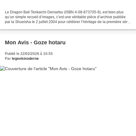
Le Dragon Ball Tenkaichi Densetsu (ISBN 4-08-873705-9), est bien plus
qu’un simple recueil d’images, c’est une véritable pièce d’archive publiée
par la Shueisha le 2 juillet 2004 pour célébrer l’héritage de la première série
animée. Conçu initialement...
Mon Avis - Goze hotaru
Publié le 22/02/2026 à 10:55
Par
legeekmoderne