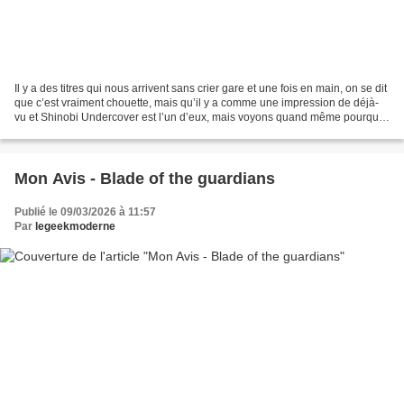
Il y a des titres qui nous arrivent sans crier gare et une fois en main, on se dit
que c’est vraiment chouette, mais qu’il y a comme une impression de déjà-
vu et Shinobi Undercover est l’un d’eux, mais voyons quand même pourquoi
il mérite sa chance! En...
Mon Avis - Blade of the guardians
Publié le 09/03/2026 à 11:57
Par
legeekmoderne