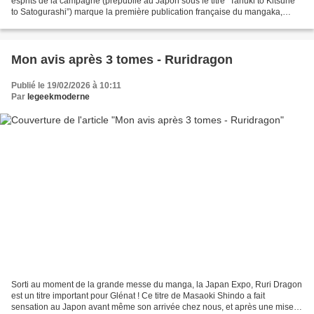
esprits de la campagne (prépublié au Japon sous le titre “Tanuki to Kitsune
to Satogurashi”) marque la première publication française du mangaka,
Kumichou, spécialiste de la tranche...
Mon avis après 3 tomes - Ruridragon
Publié le 19/02/2026 à 10:11
Par
legeekmoderne
Sorti au moment de la grande messe du manga, la Japan Expo, Ruri Dragon
est un titre important pour Glénat ! Ce titre de Masaoki Shindo a fait
sensation au Japon avant même son arrivée chez nous, et après une mise