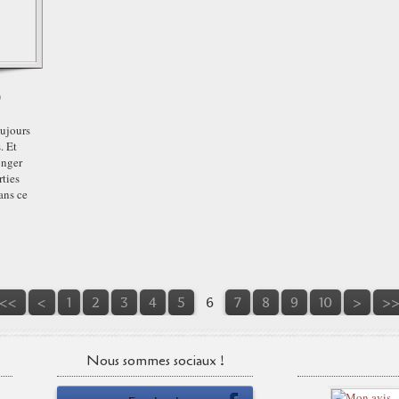
o
oujours
. Et
onger
rties
ans ce
<<
<
1
2
3
4
5
6
7
8
9
10
>
>
Nous sommes sociaux !