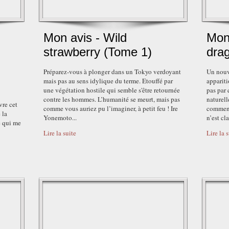
Mon avis - Wild
Mon
strawberry (Tome 1)
dra
Préparez-vous à plonger dans un Tokyo verdoyant
Un nouve
mais pas au sens idylique du terme. Etouffé par
appariti
une végétation hostile qui semble s'être retournée
pas par 
contre les hommes. L’humanité se meurt, mais pas
naturel
vre cet
comme vous auriez pu l’imaginer, à petit feu ! Ire
commenc
 la
Yonemoto...
n’est cl
e qui me
Lire la suite
Lire la 