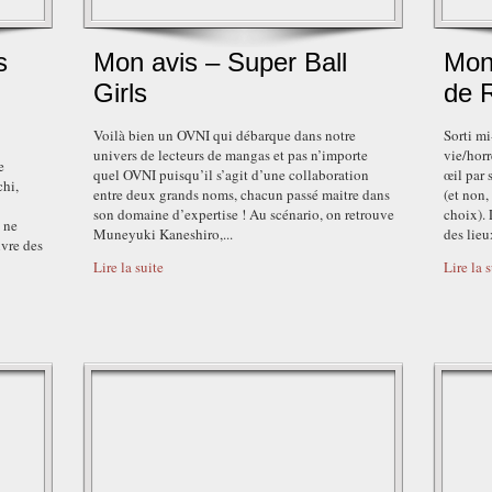
s
Mon avis – Super Ball
Mon
Girls
de 
Voilà bien un OVNI qui débarque dans notre
Sorti m
univers de lecteurs de mangas et pas n’importe
vie/horr
e
quel OVNI puisqu’il s’agit d’une collaboration
œil par 
chi,
entre deux grands noms, chacun passé maitre dans
(et non,
son domaine d’expertise ! Au scénario, on retrouve
choix). 
 ne
Muneyuki Kaneshiro,...
des lieux
ivre des
Lire la suite
Lire la 