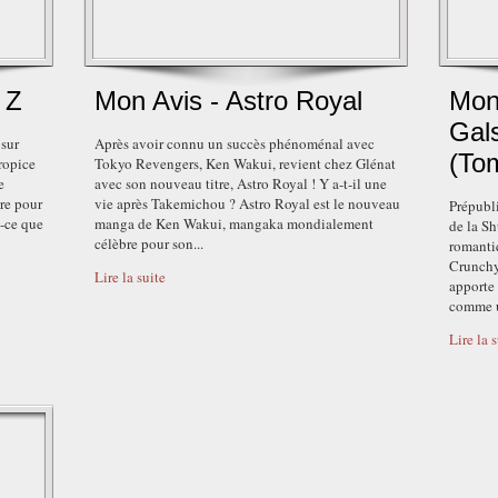
 Z
Mon Avis - Astro Royal
Mon
Gals
 sur
Après avoir connu un succès phénoménal avec
(To
ropice
Tokyo Revengers, Ken Wakui, revient chez Glénat
e
avec son nouveau titre, Astro Royal ! Y a-t-il une
re pour
vie après Takemichou ? Astro Royal est le nouveau
Prépubli
 -ce que
manga de Ken Wakui, mangaka mondialement
de la Sh
célèbre pour son...
romantiq
Crunchy
Lire la suite
apporte 
comme u
Lire la 