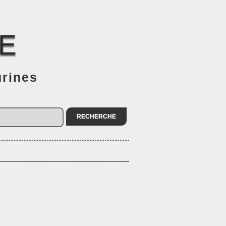
E
urines