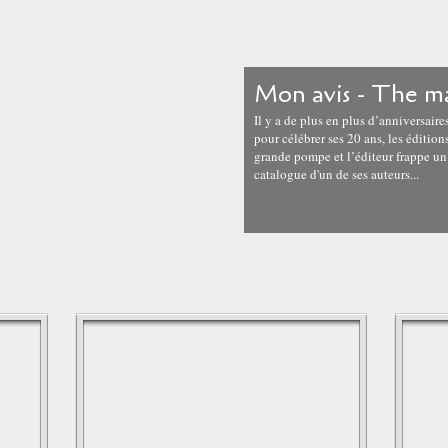
Mon avis - The ma
Il y a de plus en plus d’anniversair
pour célébrer ses 20 ans, les éditio
grande pompe et l’éditeur frappe un
catalogue d'un de ses auteurs...