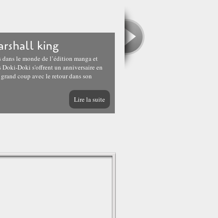
rshall king
es dans le monde de l’édition manga et
ns Doki-Doki s'offrent un anniversaire en
 grand coup avec le retour dans son
Lire la suite