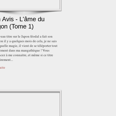
 Avis - L'âme du
gon (Tome 1)
au titre sur le Japon féodal a fait son
on il y a quelques mois de cela, je ne sais
quelle magie, il vient de se téléporter tout
lement dans ma mangathèque ! Vous
ez à me connaitre, et même si ce titre
airement...
suite