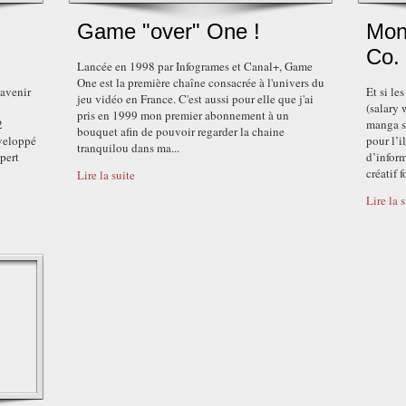
Game "over" One !
Mon
Co.
Lancée en 1998 par Infogrames et Canal+, Game
One est la première chaîne consacrée à l'univers du
'avenir
Et si le
jeu vidéo en France. C'est aussi pour elle que j'ai
(salary
pris en 1999 mon premier abonnement à un
2
manga s
bouquet afin de pouvoir regarder la chaine
éveloppé
pour l’i
tranquilou dans ma...
pert
d’inform
créatif 
Lire la suite
Lire la 