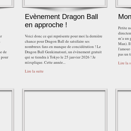
Evènement Dragon Ball
Mon
en approche !
Petite 
directem
ur
Voici donc ce qui représente pour moi la dernière
m’a un 
m
chance pour Dragon Ball de satsifaire ses
Man). I
nombreux fans en manque de concidération ! Le
l'amour 
e de
Dragon Ball Genkimatsuri, un évènement gratuit
pas un ti
u pour
qui se tiendra à Tokyo le 25 janvier 2026 ! Je
m'explique. Cette année...
Lire la 
Lire la suite