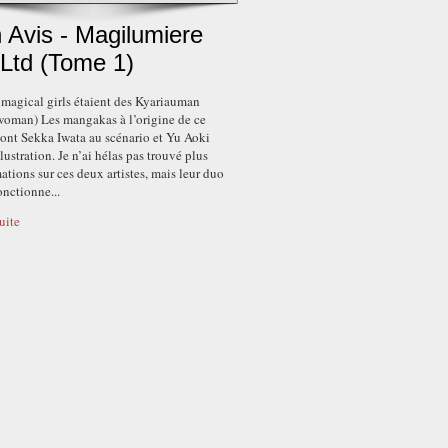
 Avis - Magilumiere
 Ltd (Tome 1)
s magical girls étaient des Kyariauman
 woman) Les mangakas à l’origine de ce
ont Sekka Iwata au scénario et Yu Aoki
llustration. Je n’ai hélas pas trouvé plus
ations sur ces deux artistes, mais leur duo
fonctionne...
suite