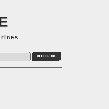
E
urines