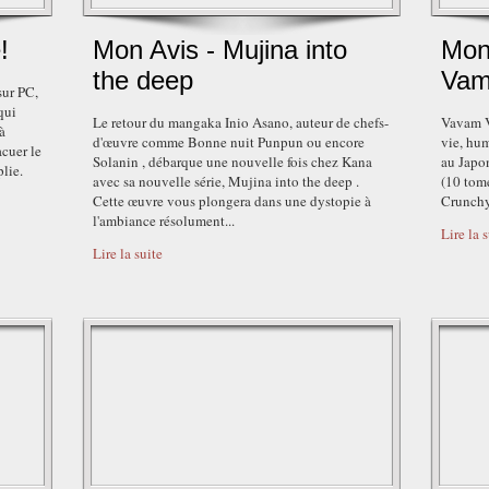
!
Mon Avis - Mujina into
Mon
the deep
Vam
sur PC,
qui
Le retour du mangaka Inio Asano, auteur de chefs-
Vavam V
à
d'œuvre comme Bonne nuit Punpun ou encore
vie, hum
acuer le
Solanin , débarque une nouvelle fois chez Kana
au Japon
plie.
avec sa nouvelle série, Mujina into the deep .
(10 tome
Cette œuvre vous plongera dans une dystopie à
Crunchyr
l'ambiance résolument...
Lire la 
Lire la suite