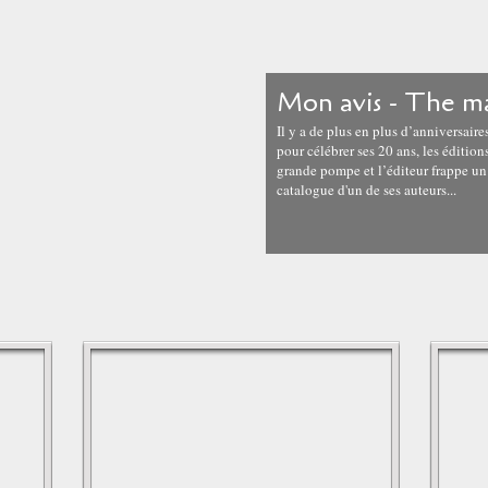
Mon avis - The ma
Il y a de plus en plus d’anniversair
pour célébrer ses 20 ans, les éditio
grande pompe et l’éditeur frappe un
catalogue d'un de ses auteurs...