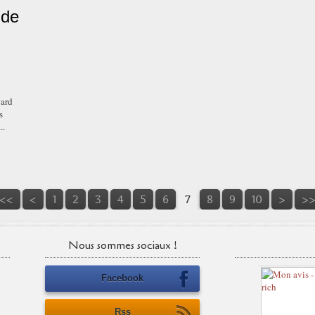
 de
u
gard
s
..
<<
<
1
2
3
4
5
6
7
8
9
10
>
>
Nous sommes sociaux !
Facebook
Rss