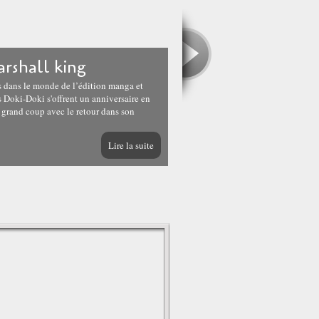
rshall king
es dans le monde de l’édition manga et
ns Doki-Doki s'offrent un anniversaire en
 grand coup avec le retour dans son
Lire la suite