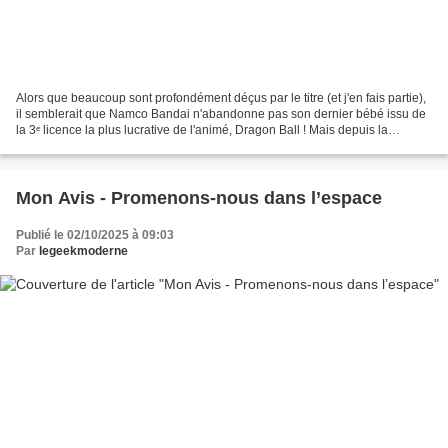
Alors que beaucoup sont profondément déçus par le titre (et j'en fais partie),
il semblerait que Namco Bandai n'abandonne pas son dernier bébé issu de
la 3ᵉ licence la plus lucrative de l'animé, Dragon Ball ! Mais depuis la
disparition du géniteur de...
Mon Avis - Promenons-nous dans l’espace
Publié le 02/10/2025 à 09:03
Par
legeekmoderne