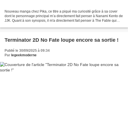
Nouveau manga chez Pika, ce titre a piqué ma curiosité grâce à sa cover
dont le personnage principal m’a directement fait penser à Nanami Kento de
JJK. Quant à son synopsis, il m'a directement fait penser à The Fable qui
vient de se terminer chez le même...
Terminator 2D No Fate loupe encore sa sortie !
Publié le 30/09/2025 à 09:34
Par
legeekmoderne