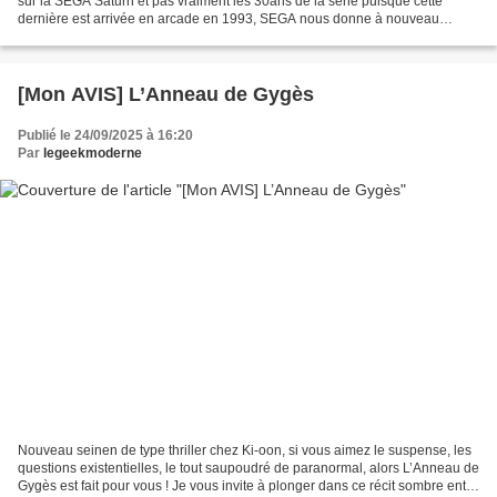
sur la SEGA Saturn et pas vraiment les 30ans de la série puisque cette
dernière est arrivée en arcade en 1993, SEGA nous donne à nouveau
rendez-vous pour cette énième version...
[Mon AVIS] L’Anneau de Gygès
Publié le 24/09/2025 à 16:20
Par
legeekmoderne
Nouveau seinen de type thriller chez Ki-oon, si vous aimez le suspense, les
questions existentielles, le tout saupoudré de paranormal, alors L’Anneau de
Gygès est fait pour vous ! Je vous invite à plonger dans ce récit sombre entre