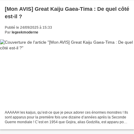
[Mon AVIS] Great Kaiju Gaea-Tima : De quel côté
est-il ?
Publié le 24/09/2025 à 15:33
Par
legeekmoderne
AAAAAH les kaijus, qu’est-ce que je peux adorer ces énormes monstres ! Ils
sont apparus pour la première fois une dizaine d’années après la Seconde
Guerre mondiale ! C’est en 1954 que Gojira, alias Godzilla, est apparu pour
la première fois au cinéma....