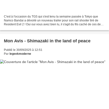
C'est à l'occasion du TGS qui s'est tenu la semaine passée à Tokyo que
Namco Bandai a dévoilé un nouveau trailer pour son rail shooter tiré de
Resident Evil 2 ! Oui oui vous avez bien lu, il s'agit du fils caché de ces deux
géants japonais, on retrouve...
Mon Avis - Shimazaki in the land of peace
Publié le 30/09/2025 à 12:51
Par
legeekmoderne