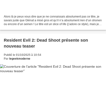
Alors là je peux vous dire que je ne connaissais absolument pas ce titre, je
savais juste que Glénat a misé gros et qu’il n’a absolument rien d’un shonen
ou encore d’un seinen ! Le titre est un slice of life (j’adore ce style), mais je
vous jure que vous...
Resident Evil 2: Dead Shoot présente son
nouveau teaser
Publié le 01/10/2025 à 10:54
Par
legeekmoderne