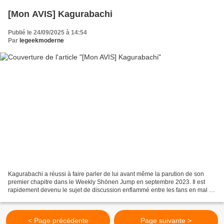
[Mon AVIS] Kagurabachi
Publié le 24/09/2025 à 14:54
Par
legeekmoderne
Kagurabachi a réussi à faire parler de lui avant même la parution de son
premier chapitre dans le Weekly Shōnen Jump en septembre 2023. Il est
rapidement devenu le sujet de discussion enflammé entre les fans en mal de
renouveau et il a su donner un nouveau...
< Page précédente
Page suivante >