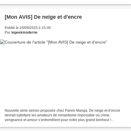
tranche de vie de mangaka...
[Mon AVIS] De neige et d'encre
Publié le 24/09/2025 à 15:40
Par
legeekmoderne
Nouvelle série seinen proposée chez Panini Manga, De neige et d’encre
devrait satisfaire les amateurs de romantisme impossible où crime,
vengeance et amour s’entremêlent pour notre plus grand bonheur !
Scénarisé et dessiné par la jeune Miyuki Unohana,...