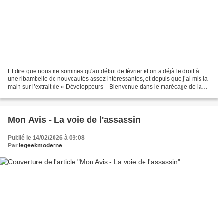
Et dire que nous ne sommes qu'au début de février et on a déjà le droit à
une ribambelle de nouveautés assez intéressantes, et depuis que j’ai mis la
main sur l’extrait de « Développeurs – Bienvenue dans le marécage de la
création », ma curiosité était...
Mon Avis - La voie de l'assassin
Publié le 14/02/2026 à 09:08
Par
legeekmoderne