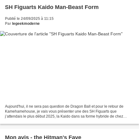
SH Figuarts Kaido Man-Beast Form
Publié le 24/09/2025 à 11:15
Par
legeekmoderne
Aujourd'hui, il ne sera pas question de Dragon Ball et pour le retour de
Kamehamehouse, je vais vous présenter une des SH Figuarts que
j’attendais le plus début 2025, la Kaido dans sa forme hybride de chez
Tamashii Nations dans sa forme hybride. Tout...
Mon avis - the Hitman's Fave