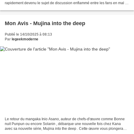
rapidement devenu le sujet de discussion enflammé entre les fans en mal de
renouveau et il a su donner un nouveau...
Mon Avis - Mujina into the deep
Publié le 14/10/2025 à 08:13
Par
legeekmoderne
Le retour du mangaka Inio Asano, auteur de chefs-d'œuvre comme Bonne
nuit Punpun ou encore Solanin , débarque une nouvelle fois chez Kana
avec sa nouvelle série, Mujina into the deep . Cette œuvre vous plongera
dans une dystopie à l'ambiance résolument...