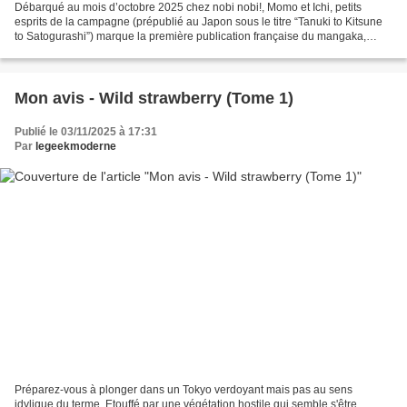
Débarqué au mois d’octobre 2025 chez nobi nobi!, Momo et Ichi, petits
esprits de la campagne (prépublié au Japon sous le titre “Tanuki to Kitsune
to Satogurashi”) marque la première publication française du mangaka,
Kumichou, spécialiste de la tranche...
Mon avis - Wild strawberry (Tome 1)
Publié le 03/11/2025 à 17:31
Par
legeekmoderne
Préparez-vous à plonger dans un Tokyo verdoyant mais pas au sens
idylique du terme. Etouffé par une végétation hostile qui semble s'être