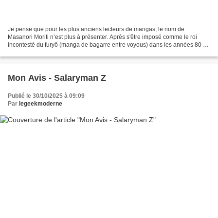
Je pense que pour les plus anciens lecteurs de mangas, le nom de
Masanori Moriti n’est plus à présenter. Après s'être imposé comme le roi
incontesté du furyô (manga de bagarre entre voyous) dans les années 80 et
90, Masanori Morita a pris tout le monde...
Mon Avis - Salaryman Z
Publié le 30/10/2025 à 09:09
Par
legeekmoderne