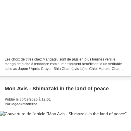
Les choix de titres chez Mangatsu sont de plus en plus tournés vers le
manga de niche à tendance comique et souvent bénéficiant d’un véritable
culte au Japon ! Après Crayon Shin Chan (avis ici) et Chibi Maruko-Chan
(avis un jour peut-être), les éditions...
Mon Avis - Shimazaki in the land of peace
Publié le 30/09/2025 à 12:51
Par
legeekmoderne