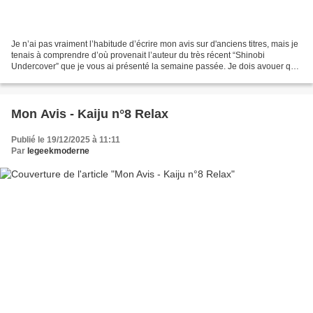
Je n’ai pas vraiment l’habitude d’écrire mon avis sur d'anciens titres, mais je
tenais à comprendre d’où provenait l’auteur du très récent “Shinobi
Undercover” que je vous ai présenté la semaine passée. Je dois avouer que
son style graphique m’a tapé...
Mon Avis - Kaiju n°8 Relax
Publié le 19/12/2025 à 11:11
Par
legeekmoderne