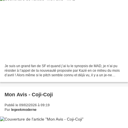
Je suis un grand fan de SF et quand j’ai lu le synopsis de MAD, je n’ai pu
résister à l’appel de la nouveauté proposée par Kazé en ce milieu du mois
d’avril ! Alors même si le pitch semble connu et déjà vu, il y a un je-ne
d’intriguant et ce n’est surement...
Mon Avis - Coji-Coji
Publié le 09/02/2026 à 09:19
Par
legeekmoderne