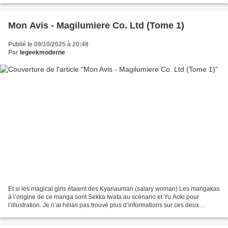
Mon Avis - Magilumiere Co. Ltd (Tome 1)
Publié le 09/10/2025 à 20:48
Par
legeekmoderne
Et si les magical girls étaient des Kyariauman (salary woman) Les mangakas
à l’origine de ce manga sont Sekka Iwata au scénario et Yu Aoki pour
l’illustration. Je n’ai hélas pas trouvé plus d’informations sur ces deux
artistes, mais leur duo créatif fonctionne...