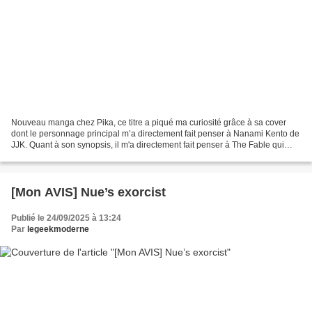
Nouveau manga chez Pika, ce titre a piqué ma curiosité grâce à sa cover
dont le personnage principal m’a directement fait penser à Nanami Kento de
JJK. Quant à son synopsis, il m'a directement fait penser à The Fable qui
vient de se terminer chez le même...
[Mon AVIS] Nue’s exorcist
Publié le 24/09/2025 à 13:24
Par
legeekmoderne