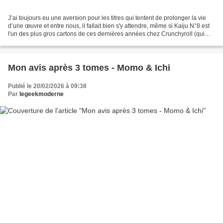
J’ai toujours eu une aversion pour les titres qui tentent de prolonger la vie
d’une œuvre et entre nous, il fallait bien s'y attendre, même si Kaiju N°8 est
l'un des plus gros cartons de ces dernières années chez Crunchyroll (qui
étaient Kazé avant et...
Mon avis après 3 tomes - Momo & Ichi
Publié le 20/02/2026 à 09:38
Par
legeekmoderne