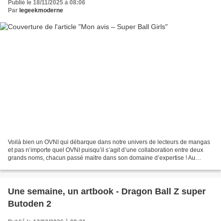
Publié le 18/11/2025 à 08:06
Par
legeekmoderne
Voilà bien un OVNI qui débarque dans notre univers de lecteurs de mangas
et pas n’importe quel OVNI puisqu’il s’agit d’une collaboration entre deux
grands noms, chacun passé maitre dans son domaine d’expertise ! Au
scénario, on retrouve Muneyuki Kaneshiro,...
Une semaine, un artbook - Dragon Ball Z super
Butoden 2