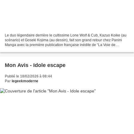
Le duo légendaire derrière le cultissime Lone Wolf & Cub, Kazuo Koike (au
scénario) et Goseki Kojima (au dessin), fait son grand retour chez Panini
Manga avec la première publication française inédite de “La Voie de
l’Assassin” (Hanzô no Mon). Parue initialement...
Mon Avis - Idole escape
Publié le 18/02/2026 à 08:44
Par
legeekmoderne