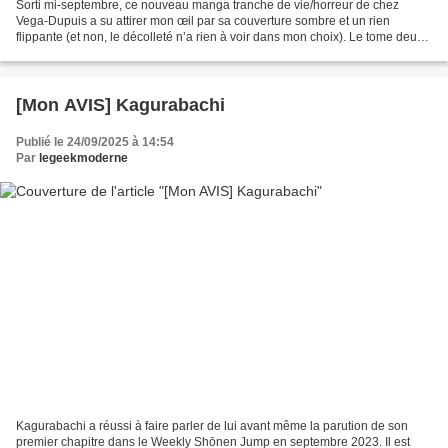
Sorti mi-septembre, ce nouveau manga tranche de vie/horreur de chez
Vega-Dupuis a su attirer mon œil par sa couverture sombre et un rien
flippante (et non, le décolleté n’a rien à voir dans mon choix). Le tome deux
vient d’arriver, un petit état des lieux...
[Mon AVIS] Kagurabachi
Publié le 24/09/2025 à 14:54
Par
legeekmoderne
Kagurabachi a réussi à faire parler de lui avant même la parution de son
premier chapitre dans le Weekly Shōnen Jump en septembre 2023. Il est