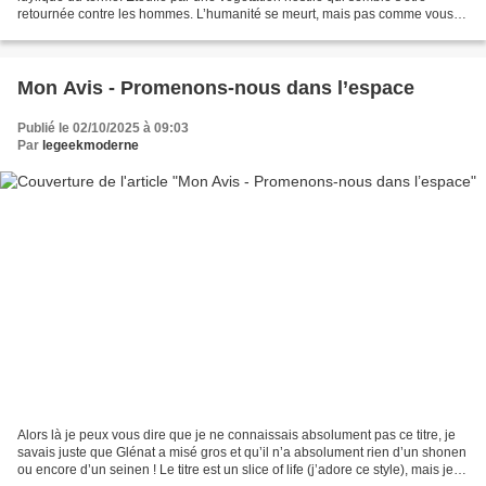
retournée contre les hommes. L’humanité se meurt, mais pas comme vous
auriez pu l’imaginer, à petit feu ! Ire Yonemoto...
Mon Avis - Promenons-nous dans l’espace
Publié le 02/10/2025 à 09:03
Par
legeekmoderne
Alors là je peux vous dire que je ne connaissais absolument pas ce titre, je
savais juste que Glénat a misé gros et qu’il n’a absolument rien d’un shonen
ou encore d’un seinen ! Le titre est un slice of life (j’adore ce style), mais je