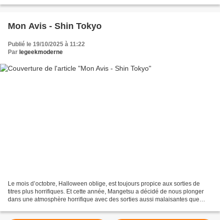
vous jure que vous...
Mon Avis - Shin Tokyo
Publié le 19/10/2025 à 11:22
Par
legeekmoderne
Le mois d’octobre, Halloween oblige, est toujours propice aux sorties de
titres plus horrifiques. Et cette année, Mangetsu a décidé de nous plonger
dans une atmosphère horrifique avec des sorties aussi malaisantes que
sanglantes. Et c’est dans ce contexte...