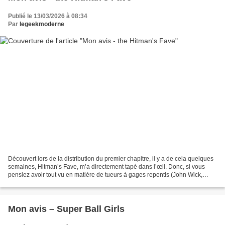
Publié le 13/03/2026 à 08:34
Par
legeekmoderne
Découvert lors de la distribution du premier chapitre, il y a de cela quelques
semaines, Hitman’s Fave, m’a directement tapé dans l’œil. Donc, si vous
pensiez avoir tout vu en matière de tueurs à gages repentis (John Wick,
Sakamoto et j’en passe), préparez-vous...
Mon avis – Super Ball Girls