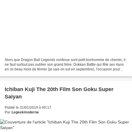
Alors que Dragon Ball Legends continue sont petit bonhomme de chemin, il
ne faut surtout pas oublier son grand frère, Dokkan Battle qui fête ses 4ans
en ce beau mois de février (je sais on est en septembre), l'occasion pour
Banpresto de sortie trois figurines...
Ichiban Kuji The 20th Film Son Goku Super
Saiyan
Publié le 31/01/2019 à 00:17
Par
Legeekmoderne