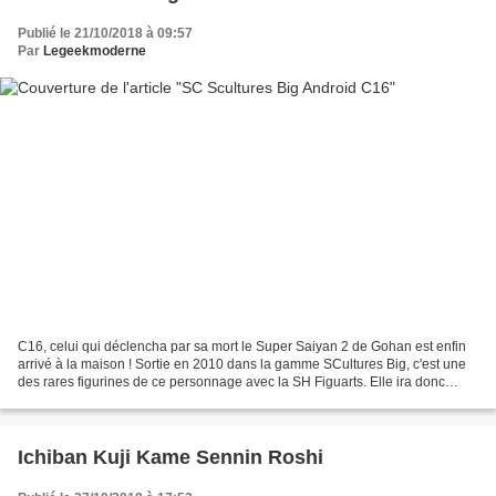
Publié le 21/10/2018 à 09:57
Par
Legeekmoderne
C16, celui qui déclencha par sa mort le Super Saiyan 2 de Gohan est enfin
arrivé à la maison ! Sortie en 2010 dans la gamme SCultures Big, c'est une
des rares figurines de ce personnage avec la SH Figuarts. Elle ira donc
rejoindre celle de C20 (Docteur...
Ichiban Kuji Kame Sennin Roshi