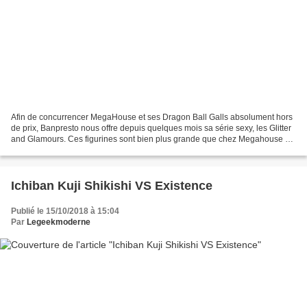
Afin de concurrencer MegaHouse et ses Dragon Ball Galls absolument hors
de prix, Banpresto nous offre depuis quelques mois sa série sexy, les Glitter
and Glamours. Ces figurines sont bien plus grande que chez Megahouse et
nettement moins chère, tout en...
Ichiban Kuji Shikishi VS Existence
Publié le 15/10/2018 à 15:04
Par
Legeekmoderne