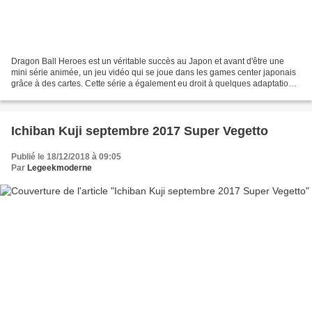
Dragon Ball Heroes est un véritable succès au Japon et avant d'être une
mini série animée, un jeu vidéo qui se joue dans les games center japonais
grâce à des cartes. Cette série a également eu droit à quelques adaptations
sur DS et 3DS si je ne me trompe...
Ichiban Kuji septembre 2017 Super Vegetto
Publié le 18/12/2018 à 09:05
Par
Legeekmoderne