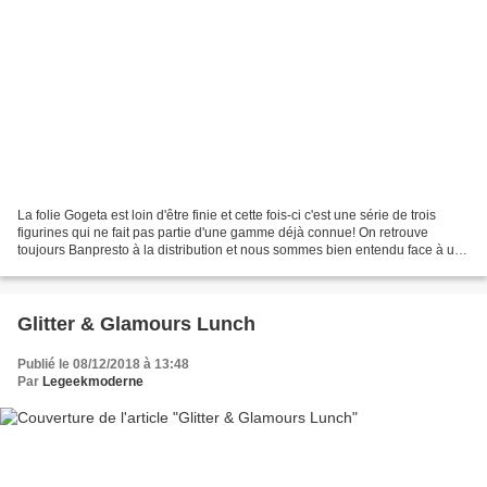
La folie Gogeta est loin d'être finie et cette fois-ci c'est une série de trois
figurines qui ne fait pas partie d'une gamme déjà connue! On retrouve
toujours Banpresto à la distribution et nous sommes bien entendu face à un
produit 100% marketing suite...
Glitter & Glamours Lunch
Publié le 08/12/2018 à 13:48
Par
Legeekmoderne