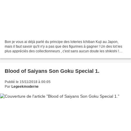
Bon je vous ai déjà parlé du principe des loteries Ichiban Kuji au Japon,
mais il faut savoir qu'il n'y a pas que des figurines à gagner ! Un des lot les
plus appréciés des collectionneurs , c'est sans aucun doute les shikishi !
Alors qu'est-ce qu'un...
Blood of Saiyans Son Goku Special 1.
Publié le 15/11/2018 à 00:05
Par
Legeekmoderne