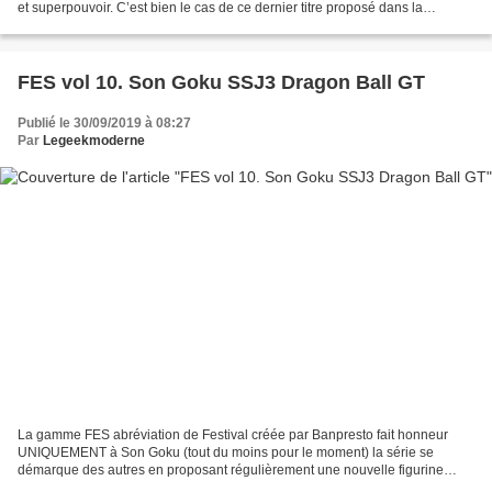
et superpouvoir. C’est bien le cas de ce dernier titre proposé dans la
collection Alpha de Vega, sobrement...
FES vol 10. Son Goku SSJ3 Dragon Ball GT
Publié le 30/09/2019 à 08:27
Par
Legeekmoderne
La gamme FES abréviation de Festival créée par Banpresto fait honneur
UNIQUEMENT à Son Goku (tout du moins pour le moment) la série se
démarque des autres en proposant régulièrement une nouvelle figurine
avec la réédition d'une plus ancienne dans une...