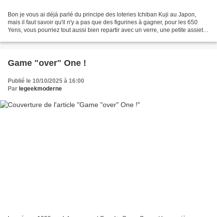
Bon je vous ai déjà parlé du principe des loteries Ichiban Kuji au Japon,
mais il faut savoir qu'il n'y a pas que des figurines à gagner, pour les 650
Yens, vous pourriez tout aussi bien repartir avec un verre, une petite assiette
et bien entendu un Shikishi...
Game "over" One !
Publié le 10/10/2025 à 16:00
Par
legeekmoderne