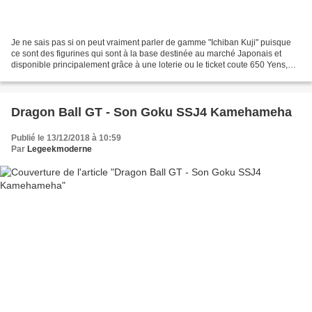
Je ne sais pas si on peut vraiment parler de gamme "Ichiban Kuji" puisque
ce sont des figurines qui sont à la base destinée au marché Japonais et
disponible principalement grâce à une loterie ou le ticket coute 650 Yens,
mais toujours est-il que ces figurines...
Dragon Ball GT - Son Goku SSJ4 Kamehameha
Publié le 13/12/2018 à 10:59
Par
Legeekmoderne