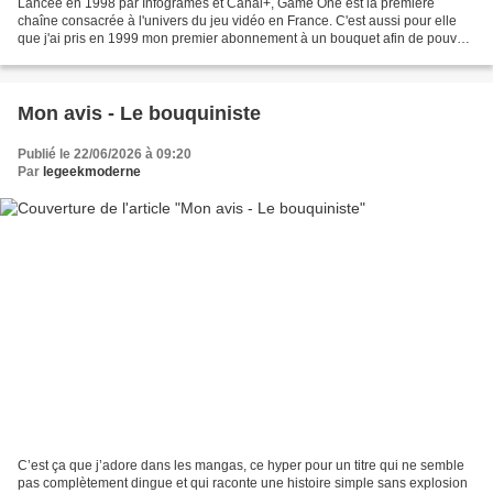
Lancée en 1998 par Infogrames et Canal+, Game One est la première
chaîne consacrée à l'univers du jeu vidéo en France. C'est aussi pour elle
que j'ai pris en 1999 mon premier abonnement à un bouquet afin de pouvoir
regarder la chaine tranquilou dans ma...
Mon avis - Le bouquiniste
Publié le 22/06/2026 à 09:20
Par
legeekmoderne
C’est ça que j’adore dans les mangas, ce hyper pour un titre qui ne semble
pas complètement dingue et qui raconte une histoire simple sans explosion