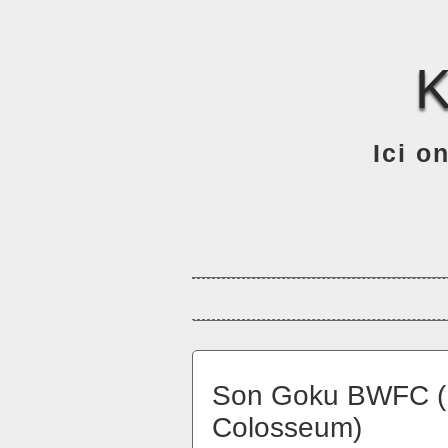
Ici o
Son Goku BWFC (B
Colosseum)