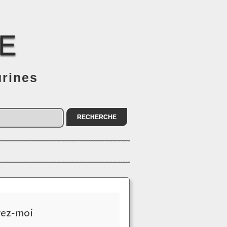
E
urines
vez-moi