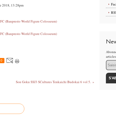
Fa
re 2018, 13:28pm
RS
New
Abonne
article
0
Email
Son Goku SSJ3 SCultures Tenkaichi Budokai 6 vol 5.