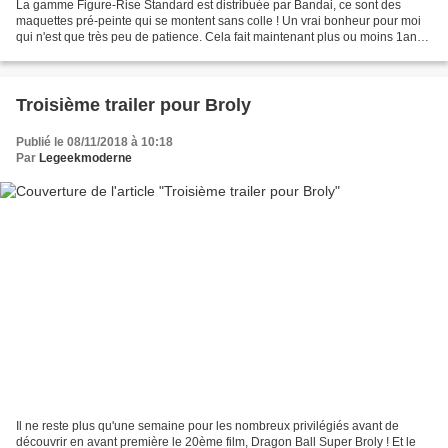
La gamme Figure-Rise Standard est distribuée par Bandai, ce sont des
maquettes pré-peinte qui se montent sans colle ! Un vrai bonheur pour moi
qui n'est que très peu de patience. Cela fait maintenant plus ou moins 1an
que Bandai a lancé cette série qui...
Troisième trailer pour Broly
Publié le 08/11/2018 à 10:18
Par
Legeekmoderne
Il ne reste plus qu'une semaine pour les nombreux privilégiés avant de
découvrir en avant première le 20ème film, Dragon Ball Super Broly ! Et le