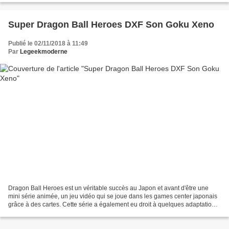
Super Dragon Ball Heroes DXF Son Goku Xeno
Publié le 02/11/2018 à 11:49
Par
Legeekmoderne
Dragon Ball Heroes est un véritable succès au Japon et avant d'être une
mini série animée, un jeu vidéo qui se joue dans les games center japonais
grâce à des cartes. Cette série a également eu droit à quelques adaptations
sur DS et 3DS si je ne me trompe...