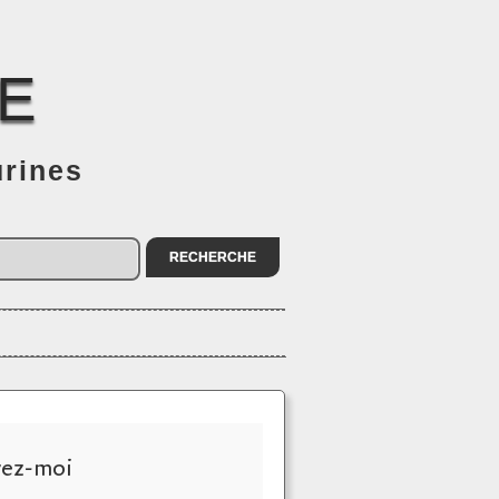
E
urines
vez-moi