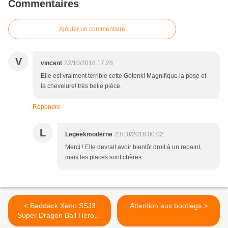
Commentaires
Ajouter un commentaire
V
vincent
22/10/2018 17:28
Elle est vraiment terrible cette Gotenk! Magnifique la pose et
la chevelure! très belle pièce.
Répondre
L
Legeekmoderne
23/10/2018 00:02
Merci ! Elle devrait avoir bientôt droit à un repaint,
mais les places sont chères ....
< Baddack Xeno SSJ3
Attention aux bootlegs >
Super Dragon Ball Heroes
DXF