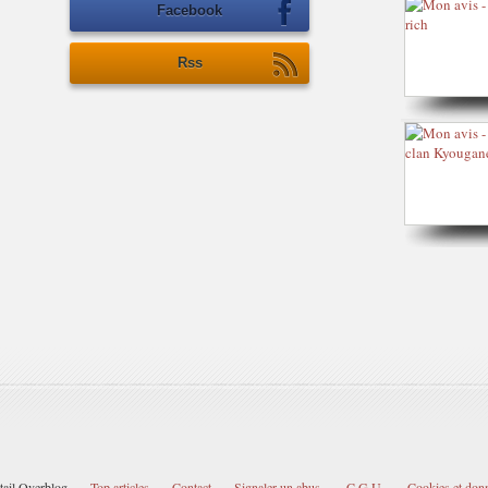
Facebook
Rss
tail Overblog
Top articles
Contact
Signaler un abus
C.G.U.
Cookies et don