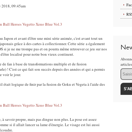
Fa
e 2018, 09:45am
RS
u Japon et avant d'être une mini série animée, c'est avant tout un
japonais grâce à des cartes à collectionner. Cette série a également
New
DS si je ne me trompe pas et on pourra même retrouver ce jeu sur nos
être localisé pour notre bon vieux continent.
Abonne
me de fan à base de transformations multiple et de fusion
article
 ! C'est ce qui fait son succès depuis des années et qui a permis
Email
voir le jour.
 il était logique de finir par la fusion de Goku et Vegeta à l'aide des
e, à savoir propre, mais pas dingue non plus. La pose est assez
e si il allait lancer sa lame d'énergie. Le visage est lui aussi
découdre.