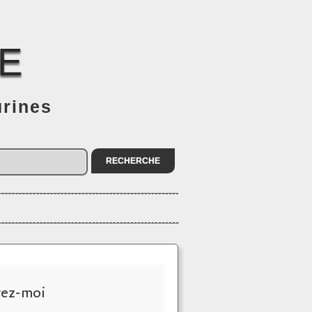
E
urines
vez-moi