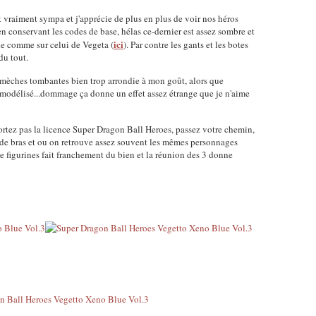
vraiment sympa et j'apprécie de plus en plus de voir nos héros
en conservant les codes de base, hélas ce-dernier est assez sombre et
ici
de comme sur celui de Vegeta (
). Par contre les gants et les botes
du tout.
2 mèches tombantes bien trop arrondie à mon goût, alors que
 modélisé...dommage ça donne un effet assez étrange que je n'aime
ortez pas la licence Super Dragon Ball Heroes, passez votre chemin,
ur de bras et ou on retrouve assez souvent les mêmes personnages
e figurines fait franchement du bien et la réunion des 3 donne