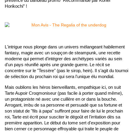
présence du bandeau promo “Recommandé par Kohei 
Horikochi” !
L'intrigue nous plonge dans un univers mélangeant habilement 
fantasy, magie avec un soupçon de steampunk, une recette 
moderne qui permet d'intégrer des archétypes variés au sein 
d'un pays réunifié après une grande guerre. Le récit se 
concentre sur le "Tessère" (pas le sirop, hein). Il s’agit du tournoi 
de sélection du prochain roi qui sera l'unique élu mondial. 
Mais oublions les héros bienveillants, empathique ici, on suit 
Tarte Aupoir Croqmoniseur (pas facile à porter quand même), 
un protagoniste né avec une cuillère en or dans la bouche. 
Arrogant, imbu de sa personne et persuadé que sa fortune et 
son statut de "fils à papa" suffiront pour faire de lui le prochain 
roi, Tarte est écrit pour susciter le dégoût et l'irritation dès sa 
première apparition. Le début du tome sert d'exposition pour 
bien cerner ce personnage effroyable qui traite le peuple de 