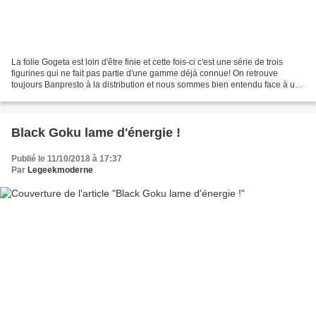
La folie Gogeta est loin d'être finie et cette fois-ci c'est une série de trois
figurines qui ne fait pas partie d'une gamme déjà connue! On retrouve
toujours Banpresto à la distribution et nous sommes bien entendu face à un
produit 100% marketing suite...
Black Goku lame d'énergie !
Publié le 11/10/2018 à 17:37
Par
Legeekmoderne