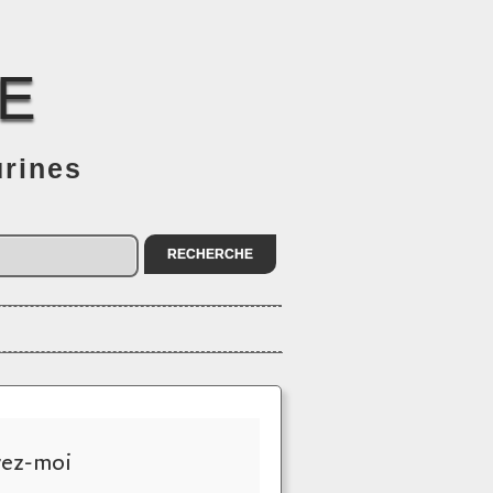
E
urines
vez-moi