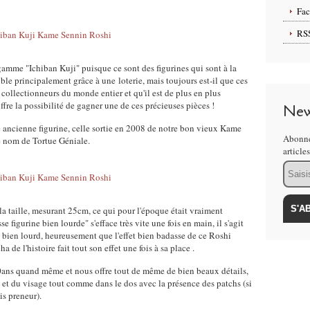
Fa
RS
 gamme "Ichiban Kuji" puisque ce sont des figurines qui sont à la
le principalement grâce à une loterie, mais toujours est-il que ces
s collectionneurs du monde entier et qu'il est de plus en plus
fre la possibilité de gagner une de ces précieuses pièces !
New
ne ancienne figurine, celle sortie en 2008 de notre bon vieux Kame
Abonne
e nom de Tortue Géniale.
article
Email
la taille, mesurant 25cm, ce qui pour l'époque était vraiment
 figurine bien lourde" s'efface très vite une fois en main, il s'agit
s bien lourd, heureusement que l'effet bien badasse de ce Roshi
de l'histoire fait tout son effet une fois à sa place .
 10ans quand même et nous offre tout de même de bien beaux détails,
et du visage tout comme dans le dos avec la présence des patchs (si
is preneur).