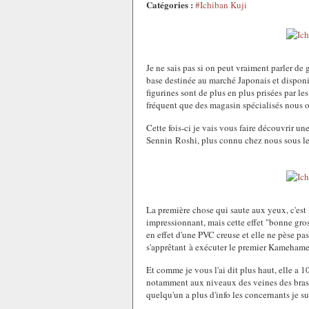
Catégories :
#Ichiban Kuji
Je ne sais pas si on peut vraiment parler de
base destinée au marché Japonais et disponib
figurines sont de plus en plus prisées par le
fréquent que des magasin spécialisés nous of
Cette fois-ci je vais vous faire découvrir u
Sennin Roshi, plus connu chez nous sous l
La première chose qui saute aux yeux, c'est 
impressionnant, mais cette effet "bonne grosse
en effet d'une PVC creuse et elle ne pèse pa
s'apprêtant à exécuter le premier Kamehameha 
Et comme je vous l'ai dit plus haut, elle a
notamment aux niveaux des veines des bras 
quelqu'un a plus d'info les concernants je su