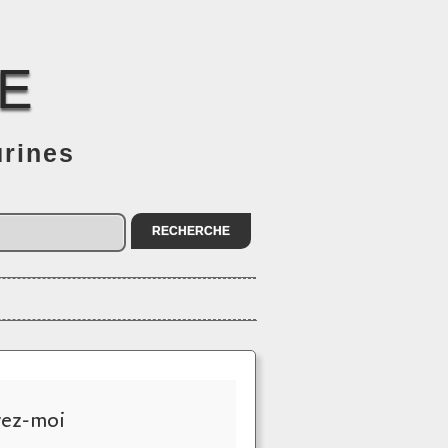
E
urines
vez-moi