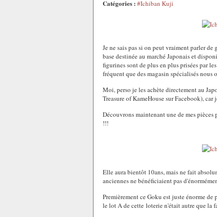
Catégories :
#Ichiban Kuji
Je ne sais pas si on peut vraiment parler de
base destinée au marché Japonais et disponib
figurines sont de plus en plus prisées par le
fréquent que des magasin spécialisés nous of
Moi, perso je les achète directement au Ja
Treasure of KameHouse sur Facebook), car je
Découvrons maintenant une de mes pièces p
!!!
Elle aura bientôt 10ans, mais ne fait absolu
anciennes ne bénéficiaient pas d'énormément
Premièrement ce Goku est juste énorme de p
le lot A de cette loterie n'était autre que 