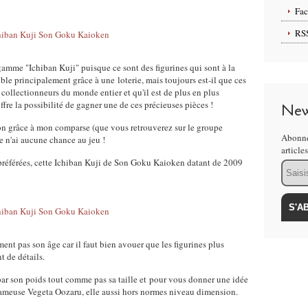
Fa
RS
 gamme "Ichiban Kuji" puisque ce sont des figurines qui sont à la
le principalement grâce à une loterie, mais toujours est-il que ces
s collectionneurs du monde entier et qu'il est de plus en plus
fre la possibilité de gagner une de ces précieuses pièces !
New
pon grâce à mon comparse (que vous retrouverez sur le groupe
Abonne
 n'ai aucune chance au jeu !
article
référées, cette Ichiban Kuji de Son Goku Kaioken datant de 2009
Email
ment pas son âge car il faut bien avouer que les figurines plus
 de détails.
ar son poids tout comme pas sa taille et pour vous donner une idée
la fameuse Vegeta Oozaru, elle aussi hors normes niveau dimension.