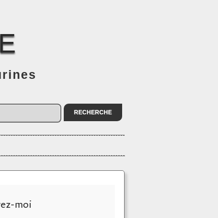
E
urines
vez-moi