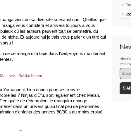
Fa
RS
u manga vient de sa diversité scénaristique ! Quelles que 
e manga vous comblera et arrivera toujours à vous 
abuleux où les auteurs peuvent tout se permettre, du 
e niche. Et aujourd’hui je vais vous parler d’un titre qui 
usatsu !
New
itch de ce manga m'a tapé dans l'œil, voyons maintenant 
Abonne
tentes.
article
Email
ki Yamaguchi, bien connu pour ses œuvres 
ncore les 
7 
Ninjas d’Efu, sorti également chez Meian. 
raï en quête de rédemption, le mangaka change 
mener dans un univers qu’au final peu de personnes 
ération d’enfants des années 80/90 a au moins croisé 