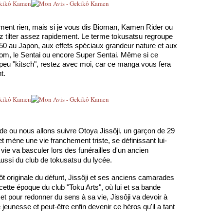
ment rien, mais si je vous dis Bioman, Kamen Rider ou 
tilter assez rapidement. Le terme tokusatsu regroupe 
50 au Japon, aux effets spéciaux grandeur nature et aux 
om, le Sentai ou encore Super Sentai. Même si ce 
peu "kitsch", restez avec moi, car ce manga vous fera 
t.
de ou nous allons suivre Otoya Jissôji, un garçon de 29 
et mène une vie franchement triste, se définissant lui-
e va basculer lors des funérailles d'un ancien 
ussi du club de tokusatsu du lycée.
ôt originale du défunt, Jissôji et ses anciens camarades 
 cette époque du club "Toku Arts", où lui et sa bande 
et pour redonner du sens à sa vie, Jissôji va devoir à 
eunesse et peut-être enfin devenir ce héros qu'il a tant 