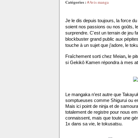
Catégories :
#Avis manga
Je le dis depuis toujours, la force d
soient nos passions ou nos goûts, l
surprendre. C'est un terrain de jeu f
blockbuster grand public aux pépites d
touche à un sujet que j’adore, le tok
Fraîchement sorti chez Meian
,
 le p
si Gekikô Kamen
répondra à mes at
Le mangaka n’est autre que Takayu
somptueuses comme Shigurui 
ou e
Mais ici point de ninja et de samou
totalement de registre pour nous em
connaissent, mais que toute une gén
1x dans sa vie, le tokusatsu.