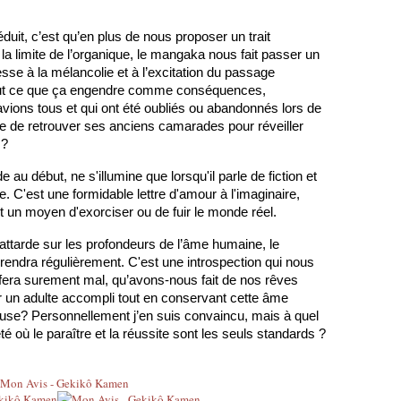
uit, c’est qu’en plus de nous proposer un trait 
la limite de l’organique, le mangaka nous fait passer un 
tesse à la mélancolie et à l’excitation du passage 
 tout ce que ça engendre comme conséquences, 
ions tous et qui ont été oubliés ou abandonnés lors de 
 de retrouver ses anciens camarades pour réveiller 
 ?
e au début, ne s'illumine que lorsqu'il parle de fiction et 
. C'est une formidable lettre d'amour à l'imaginaire, 
t un moyen d'exorciser ou de fuir le monde réel.
tarde sur les profondeurs de l’âme humaine, le 
endra régulièrement. C'est une introspection qui nous 
fera surement mal, qu’avons-nous fait de nos rêves 
ir un adulte accompli tout en conservant cette âme 
yeuse? Personnellement j’en suis convaincu, mais à quel 
é où le paraître et la réussite sont les seuls standards ?