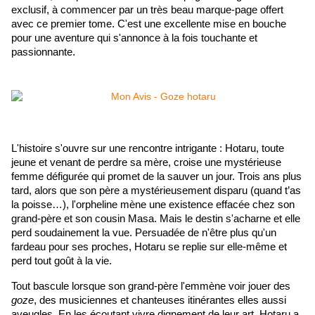
exclusif, à commencer par un très beau marque-page offert 
avec ce premier tome. C'est une excellente mise en bouche 
pour une aventure qui s'annonce à la fois touchante et 
passionnante.
L'histoire s'ouvre sur une rencontre intrigante : Hotaru, toute 
jeune et venant de perdre sa mère, croise une mystérieuse 
femme défigurée qui promet de la sauver un jour. Trois ans plus 
tard, alors que son père a mystérieusement disparu (quand t’as 
la poisse…), l'orpheline mène une existence effacée chez son 
grand-père et son cousin Masa. Mais le destin s'acharne et elle 
perd soudainement la vue. Persuadée de n'être plus qu'un 
fardeau pour ses proches, Hotaru se replie sur elle-même et 
perd tout goût à la vie.
Tout bascule lorsque son grand-père l'emmène voir jouer des 
goze
, des musiciennes et chanteuses itinérantes elles aussi 
aveugles. En les écoutant vivre dignement de leur art, Hotaru a 