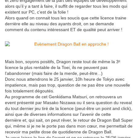
et zéro engagement de la part des équipes de développement
alors qu'il y a tant à faire, il suffit de regarder tous les mods qui
existent sur PC, c'est de la folie !
Alors quand on connait tous les soucis que cette licence traine
derrière elle au niveau des ayants droit, on se demande
comment du contenu intéressant ET de qualité peut arriver !
Mais bon, soyons positifs, Dragon reste tout de même la 3ᵉ
licence la plus rentable de la Toei, ils ne peuvent pas
l'abandonner (mais faire de la merde, peut-être...)
Donc nous attendrons le 25 janvier, 10h heure de Tokyo avec
impatience, mais pas trop, question de ne pas être une nouvelle
fois totalement dégoutés.
Au programme de cet Genkidama Matsuri, on retrouvera un
event présenté par Masako Nozawa ou il sera question du reveal
du tout dernier jeu tiré de la licence (peut-être un point and click),
ainsi que de diverses informations sur l'avenir de cette
dernière et, qui sait, on peut rêver, le retour de Dragon Ball Super
qui, même si je ne le porte pas dans mon cœur, me permettait de
recevoir ma petite dose de quotidienne de Dragon Ball.
Je vous laisse le lien de l'event et on se retrouve le 25/26 janvier