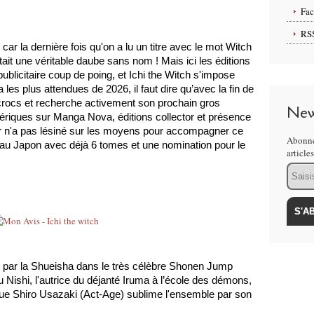
Fa
RS
ar la dernière fois qu'on a lu un titre avec le mot Witch 
tait une véritable daube sans nom ! Mais ici les éditions 
licitaire coup de poing, et Ichi the Witch s'impose 
 plus attendues de 2026, il faut dire qu’avec la fin de 
 crocs et recherche activement son prochain gros 
New
riques sur Manga Nova, éditions collector et présence 
r n'a pas lésiné sur les moyens pour accompagner ce 
Abonne
s au Japon avec déjà 6 tomes et une nomination pour le 
article
Email
 par la Shueisha dans le très célèbre Shonen Jump 
 Nishi, l'autrice du déjanté Iruma à l’école des démons, 
ue Shiro Usazaki (Act-Age) sublime l'ensemble par son 