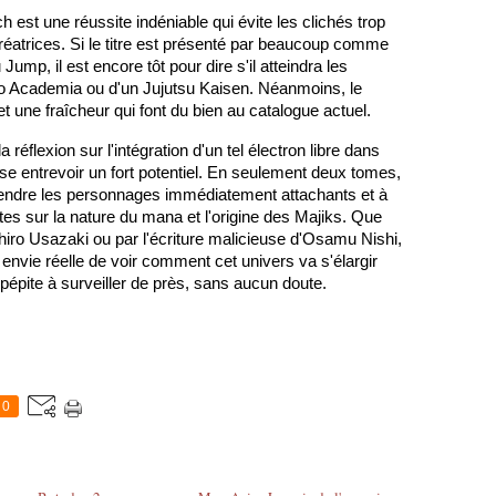
h est une réussite indéniable qui évite les clichés trop 
réatrices. Si le titre est présenté par beaucoup comme 
ump, il est encore tôt pour dire s'il atteindra les 
 Academia ou d'un Jujutsu Kaisen. Néanmoins, le 
 une fraîcheur qui font du bien au catalogue actuel.
la réflexion sur l'intégration d'un tel électron libre dans 
sse entrevoir un fort potentiel. En seulement deux tomes, 
rendre les personnages immédiatement attachants et à 
tes sur la nature du mana et l'origine des Majiks. Que 
e Shiro Usazaki ou par l'écriture malicieuse d'Osamu Nishi, 
envie réelle de voir comment cet univers va s'élargir 
e pépite à surveiller de près, sans aucun doute.
0