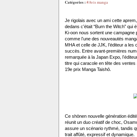
Catégories :
#Avis manga
Je rigolais avec un ami cette aprem, c
dedans c’était “Burn the Witch” qui é
Ki-oon nous sortent une campagne pub
comme l'une des nouveautés manga les
MHA et celle de JJK, l’éditeur a les
succès. Entre avant-premières numé
remarquée à la Japan Expo, l'éditeu
titre qui caracole en tête des vente
19e prix Manga Taishô.
Ce shōnen nouvelle génération édité
réunit un duo créatif de choc, Osamu
assure un scénario rythmé, tandis q
trait affûté, expressif et dynamique.