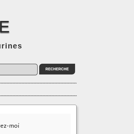
E
urines
vez-moi