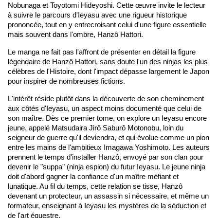
Nobunaga et Toyotomi Hideyoshi. Cette œuvre invite le lecteur 
à suivre le parcours d'Ieyasu avec une rigueur historique 
prononcée, tout en y entrecroisant celui d'une figure essentielle 
mais souvent dans l'ombre, Hanzô Hattori.
Le manga ne fait pas l'affront de présenter en détail la figure 
légendaire de Hanzô Hattori, sans doute l'un des ninjas les plus 
célèbres de l'Histoire, dont l'impact dépasse largement le Japon 
pour inspirer de nombreuses fictions. 
L'intérêt réside plutôt dans la découverte de son cheminement 
aux côtés d'Ieyasu, un aspect moins documenté que celui de 
son maître. Dès ce premier tome, on explore un Ieyasu encore 
jeune, appelé Matsudaira Jirô Saburô Motonobu, loin du 
seigneur de guerre qu'il deviendra, et qui évolue comme un pion 
entre les mains de l'ambitieux Imagawa Yoshimoto. Les auteurs 
prennent le temps d'installer Hanzô, envoyé par son clan pour 
devenir le "suppa" (ninja espion) du futur Ieyasu. Le jeune ninja 
doit d'abord gagner la confiance d'un maître méfiant et 
lunatique. Au fil du temps, cette relation se tisse, Hanzô 
devenant un protecteur, un assassin si nécessaire, et même un 
formateur, enseignant à Ieyasu les mystères de la séduction et 
de l'art équestre.